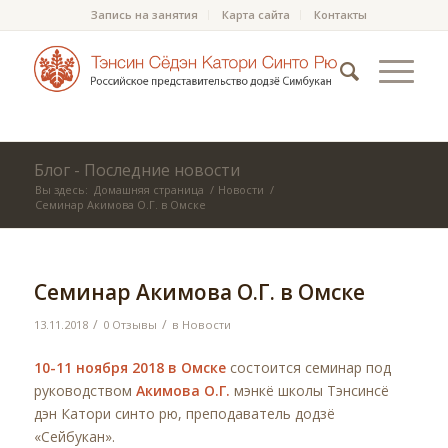
Запись на занятия
Карта сайта
Контакты
Блог - Последние новости
Вы здесь:
Домашняя страница
/
Новости
/
Семинар Акимова О.Г. в Омске
Семинар Акимова О.Г. в Омске
/
/
13.11.2018
0 Отзывы
в
Новости
10-11 ноября 2018 в Омске
состоится семинар под
руководством
Акимова О.Г.
мэнкё школы Тэнсинсё
дэн Катори синто рю, преподаватель додзё
«Сейбукан».