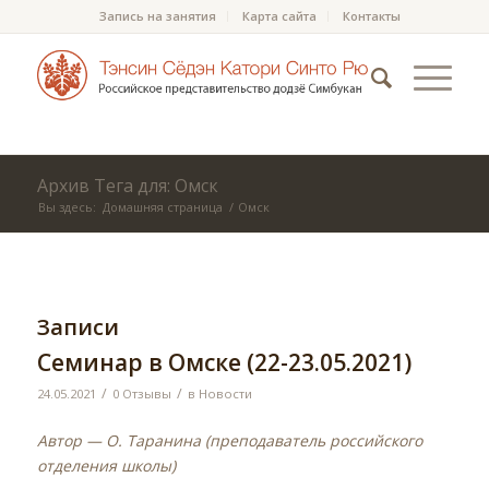
Запись на занятия
Карта сайта
Контакты
Архив Тега для: Омск
Вы здесь:
Домашняя страница
/
Омск
Записи
Семинар в Омске (22-23.05.2021)
/
/
24.05.2021
0 Отзывы
в
Новости
Автор — О. Таранина (преподаватель российского
отделения школы)