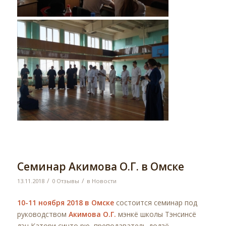
Семинар Акимова О.Г. в Омске
/
/
13.11.2018
0 Отзывы
в
Новости
10-11 ноября 2018 в Омске
состоится семинар под
руководством
Акимова О.Г.
мэнкё школы Тэнсинсё
дэн Катори синто рю, преподаватель додзё