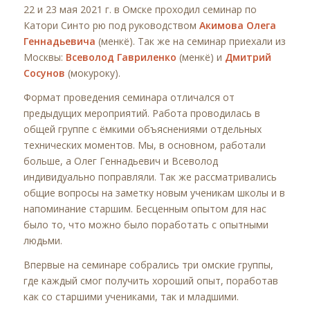
22 и 23 мая 2021 г. в Омске проходил семинар по
Катори Синто рю под руководством
Акимова Олега
Геннадьевича
(менкё). Так же на семинар приехали из
Москвы:
Всеволод Гавриленко
(менкё) и
Дмитрий
Сосунов
(мокуроку).
Формат проведения семинара отличался от
предыдущих мероприятий. Работа проводилась в
общей группе с ёмкими объяснениями отдельных
технических моментов. Мы, в основном, работали
больше, а Олег Геннадьевич и Всеволод
индивидуально поправляли. Так же рассматривались
общие вопросы на заметку новым ученикам школы и в
напоминание старшим. Бесценным опытом для нас
было то, что можно было поработать с опытными
людьми.
Впервые на семинаре собрались три омские группы,
где каждый смог получить хороший опыт, поработав
как со старшими учениками, так и младшими.