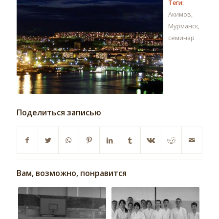
Теги:
Акимов
,
Мурманск
,
семинар
Поделиться записью
Вам, возможно, понравится