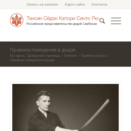
Запись на занятия
Карта сайта
Контакты
Правила поведения в додзё
Вы здесь:
Домашняя страница
/
Занятия
/
Правила школы
/
Правила поведения в додзё