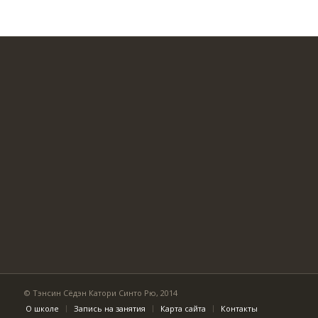
© Тэнсин Сёдэн Катори Синто Рю, 2014
О школе
Запись на занятия
Карта сайта
Контакты