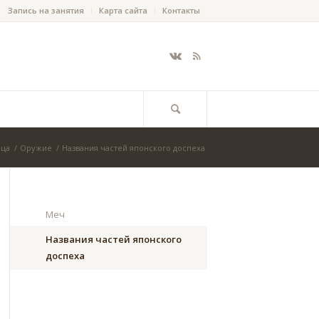
Запись на занятия
Карта сайта
Контакты
ица
/
Оружие
/
Названия частей японского доспеха
Меч
Названия частей японского
доспеха