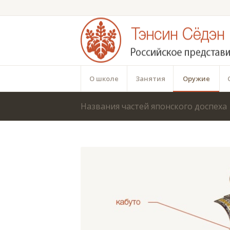
О школе
Занятия
Оружие
Названия частей японского доспеха