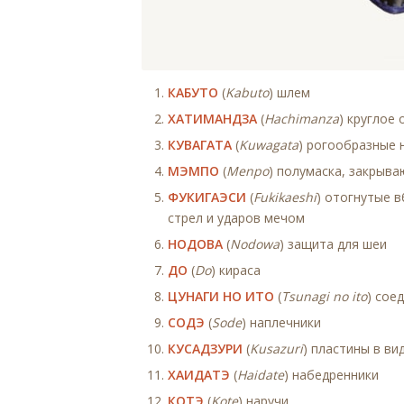
КАБУТО
(
Kabuto
) шлем
ХАТИМАНДЗА
(
Hachimanza
) круглое
КУВАГАТА
(
Kuwagata
) рогообразные 
МЭМПО
(
Menpo
) полумаска, закрыв
ФУКИГАЭСИ
(
Fukikaeshi
) отогнутые 
стрел и ударов мечом
НОДОВА
(
Nodowa
) защита для шеи
ДО
(
Do
) кираса
ЦУНАГИ НО ИТО
(
Tsunagi no ito
) сое
СОДЭ
(
Sode
) наплечники
КУСАДЗУРИ
(
Kusazuri
) пластины в в
ХАИДАТЭ
(
Haidate
) набедренники
КОТЭ
(
Kote
) наручи