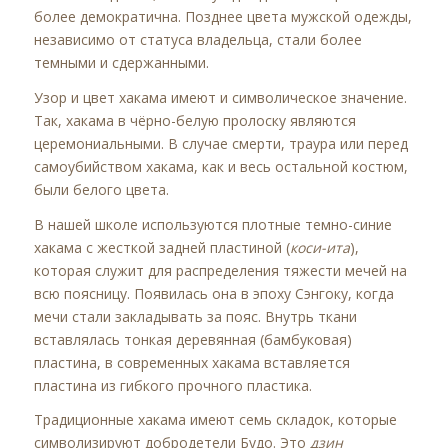
более демократична. Позднее цвета мужской одежды,
независимо от статуса владельца, стали более
темными и сдержанными.
Узор и цвет хакама имеют и символическое значение.
Так, хакама в чёрно-белую пролоску являются
церемониальными. В случае смерти, траура или перед
самоубийством хакама, как и весь остальной костюм,
были белого цвета.
В нашей школе используются плотные темно-синие
хакама с жесткой задней пластиной (
коси-ита
),
которая служит для распределения тяжести мечей на
всю поясницу. Появилась она в эпоху Сэнгоку, когда
мечи стали закладывать за пояс. Внутрь ткани
вставлялась тонкая деревянная (бамбуковая)
пластина, в современных хакама вставляется
пластина из гибкого прочного пластика.
Традиционные хакама имеют семь складок, которые
символизируют добродетели Будо. Это
дзин