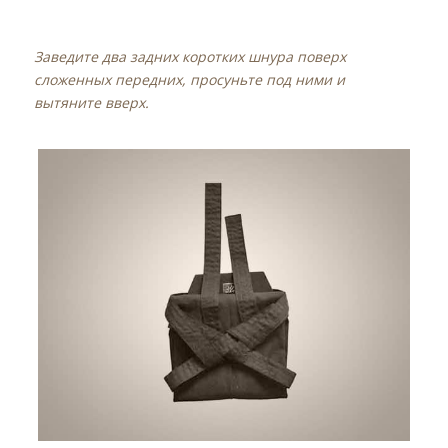
Заведите два задних коротких шнура поверх
сложенных передних, просуньте под ними и
вытяните вверх.