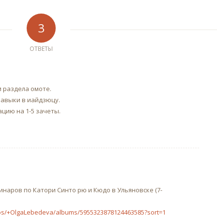
3
ОТВЕТЫ
 раздела омоте.
авыки в иайдзюцу.
ацию на 1-5 зачеты.
наров по Катори Синто рю и Кюдо в Ульяновске (7-
otos/+OlgaLebedeva/albums/5955323878124463585?sort=1