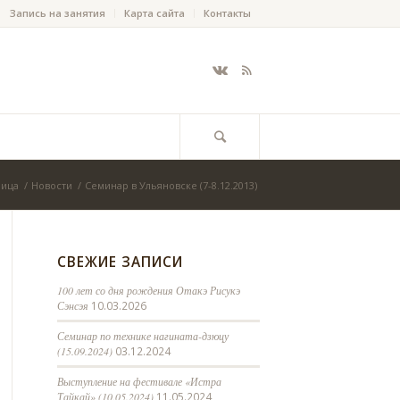
Запись на занятия
Карта сайта
Контакты
ница
/
Новости
/
Семинар в Ульяновске (7-8.12.2013)
СВЕЖИЕ ЗАПИСИ
100 лет со дня рождения Отакэ Рисукэ
Сэнсэя
10.03.2026
Семинар по технике нагината-дзюцу
(15.09.2024)
03.12.2024
Выступление на фестивале «Истра
Тайкай» (10.05.2024)
11.05.2024