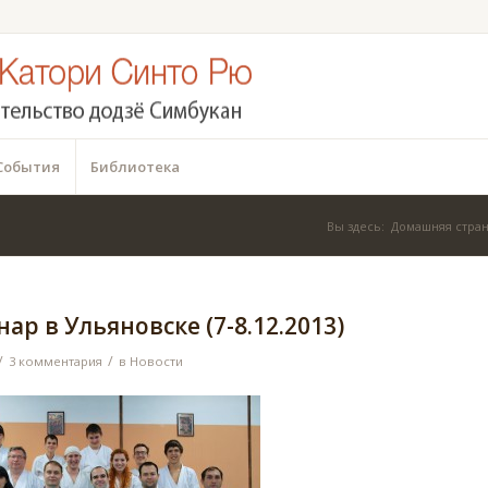
События
Библиотека
Вы здесь:
Домашняя стра
ар в Ульяновске (7-8.12.2013)
/
/
3 комментария
в
Новости