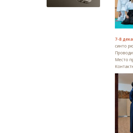
7-8 дек
синто рю
Проводи
Место пр
Контакт