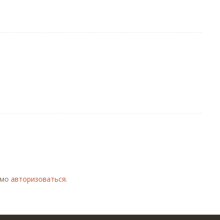
имо
авторизоваться
.