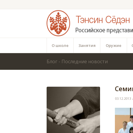
О школе
Занятия
Оружие
Блог - Последние новости
Семин
03.12.2013