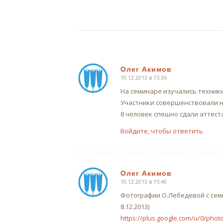
Олег Акимов
10.12.2013 в 15:36
говорит:
На семинаре изучались техники
Участники совершенствовали н
8 человек спешно сдали аттест
Войдите, чтобы ответить
Олег Акимов
10.12.2013 в 15:40
говорит:
Фотографии О.Лебедевой с семи
8.12.2013)
https://plus.google.com/u/0/ph