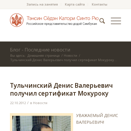
Запись на занятия
Карта сайта
Контакты
Блог - Последние новости
Вы здесь:
Домашняя страница
/
Новости
/
Тульчинский Денис Валерьевич получил сертификат Мокуроку...
Тульчинский Денис Валерьевич
получил сертификат Мокуроку
/
22.10.2012
в
Новости
УВАЖАЕМЫЙ ДЕНИС
ВАЛЕРЬЕВИЧ!