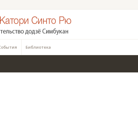
События
Библиотека