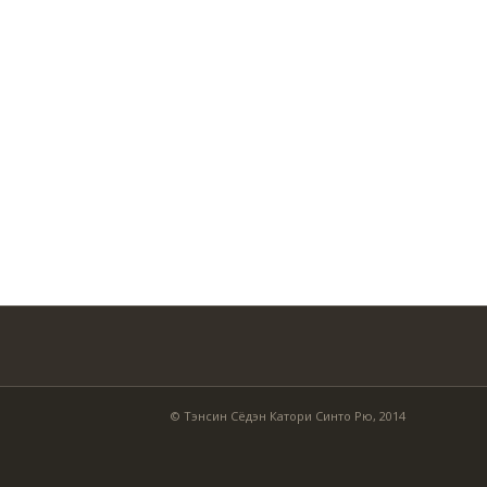
© Тэнсин Сёдэн Катори Синто Рю, 2014
Grandpashabet
Grandpashabet
Grandpashabet
Grandpashabet
Grandpashabet
grandpashabet
grandpashabet
marsbahis
grandpashabet
grandpashabet
grandpashabet
giriş
güncel
login
giriş
güncel