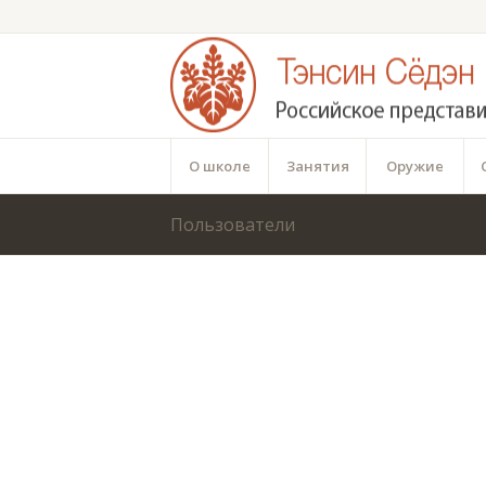
О школе
Занятия
Оружие
Пользователи