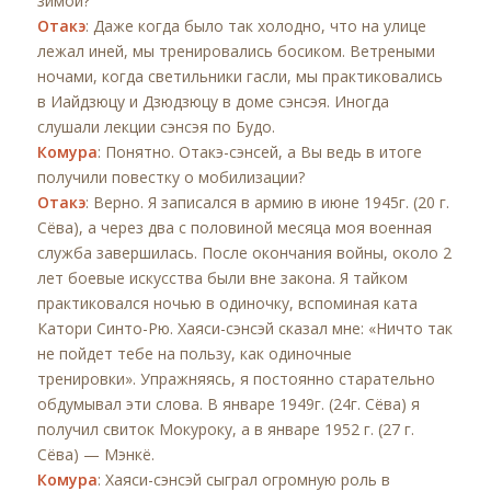
зимой?
Отакэ
: Даже когда было так холодно, что на улице
лежал иней, мы тренировались босиком. Ветреными
ночами, когда светильники гасли, мы практиковались
в Иайдзюцу и Дзюдзюцу в доме сэнсэя. Иногда
слушали лекции сэнсэя по Будо.
Комура
: Понятно. Отакэ-сэнсей, а Вы ведь в итоге
получили повестку о мобилизации?
Отакэ
: Верно. Я записался в армию в июне 1945г. (20 г.
Сёва), а через два с половиной месяца моя военная
служба завершилась. После окончания войны, около 2
лет боевые искусства были вне закона. Я тайком
практиковался ночью в одиночку, вспоминая ката
Катори Синто-Рю. Хаяси-сэнсэй сказал мне: «Ничто так
не пойдет тебе на пользу, как одиночные
тренировки». Упражняясь, я постоянно старательно
обдумывал эти слова. В январе 1949г. (24г. Сёва) я
получил свиток Мокуроку, а в январе 1952 г. (27 г.
Сёва) — Мэнкё.
Комура
: Хаяси-сэнсэй сыграл огромную роль в