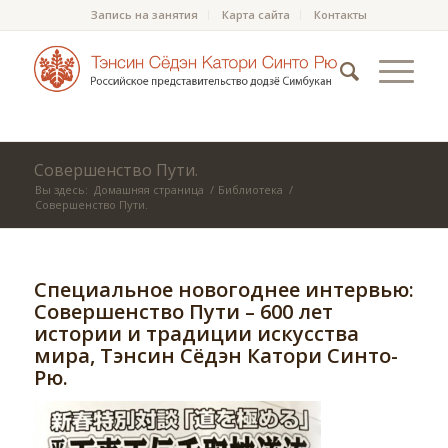
Запись на занятия
Карта сайта
Контакты
Совершенство Пути.
Вы здесь:
Домашняя страница
/
Библиотека
/
Совершенство Пути.
Специальное новогоднее интервью:
Совершенство Пути – 600 лет
истории и традиции искусства
мира, Тэнсин Сёдэн Катори Синто-
Рю.