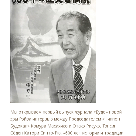
Мы открываем первый выпуск журнала «Будо» новой
эры Рэйва интервью между Председателем «Ниппон
Будокан» Комура Масахико и Отакэ Рисукэ, Тэнсин
Сёден Катори Синто-Рю, «600 лет истории и традиции