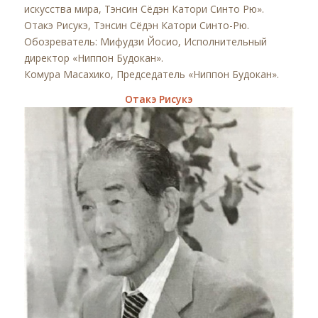
искусства мира, Тэнсин Сёдэн Катори Синто Рю».
Отакэ Рисукэ, Тэнсин Сёдэн Катори Синто-Рю.
Обозреватель: Мифудзи Йосио, Исполнительный
директор «Ниппон Будокан».
Комура Масахико, Председатель «Ниппон Будокан».
Отакэ Рисукэ