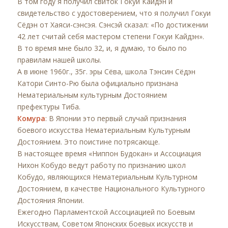
В том году я получил свиток Гокуи Кайдэн и
свидетельство с удостоверением, что я получил Гокуи
Сёдэн от Хаяси-сэнсэя. Сэнсэй сказал: «По достижении
42 лет считай себя мастером степени Гокуи Кайдэн».
В то время мне было 32, и, я думаю, то было по
правилам нашей школы.
А в июне 1960г., 35г. эры Сёва, школа Тэнсин Сёдэн
Катори Синто-Рю была официально признана
Нематериальным культурным Достоянием
префектуры Тиба.
Комура
: В Японии это первый случай признания
боевого искусства Нематериальным Культурным
Достоянием. Это поистине потрясающе.
В настоящее время «Ниппон Будокан» и Ассоциация
Нихон Кобудо ведут работу по признанию школ
Кобудо, являющихся Нематериальным Культурном
Достоянием, в качестве Национального Культурного
Достояния Японии.
Ежегодно Парламентской Ассоциацией по Боевым
Искусствам, Советом Японских боевых искусств и