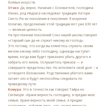
боевых искусств.
Отакэ
: Да, верно. Начиная с Основателя, господина
Иэнао, род Иидзаса наследовал традицию Катори
Синто-Рю из поколения в поколение. Я искренне
полагаю, продолжение этой традиции вот уже 630 лет
— великая ценность.
На протяжении поколений Сокэ нашей школы говорил:
«старший сын да не служит никому из господ».
Это потому, что когда вы клянётесь служить своим
мечом какому-либо господину, однажды наступит
время, когда вам будет приказано убить другого и
забрать его жизнь. Ослушаетесь приказа — и
совершите предательство. Но исполните свой долг – и
сотворите беззаконие. Родственники убитого вами
затаят зло и будут неспособны следовать по
праведному пути.
Комура
: Это в точности как говорил Тайра-но
Сигемори: «Храня верность господину, я предаю мою
семью. Храня верность моей семье, я предаю
господина», добавив лишь, что «храня верность