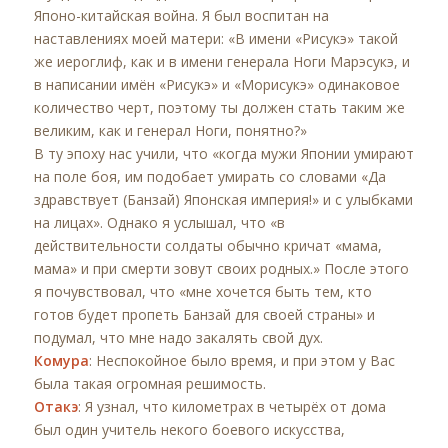
Японо-китайская война. Я был воспитан на
наставлениях моей матери: «В имени «Рисукэ» такой
же иероглиф, как и в имени генерала Ноги Марэсукэ, и
в написании имён «Рисукэ» и «Морисукэ» одинаковое
количество черт, поэтому ты должен стать таким же
великим, как и генерал Ноги, понятно?»
В ту эпоху нас учили, что «когда мужи Японии умирают
на поле боя, им подобает умирать со словами «Да
здравствует (Банзай) Японская империя!» и с улыбками
на лицах». Однако я услышал, что «в
действительности солдаты обычно кричат «мама,
мама» и при смерти зовут своих родных.» После этого
я почувствовал, что «мне хочется быть тем, кто
готов будет пропеть Банзай для своей страны» и
подумал, что мне надо закалять свой дух.
Комура
: Неспокойное было время, и при этом у Вас
была такая огромная решимость.
Отакэ
: Я узнал, что километрах в четырёх от дома
был один учитель некого боевого искусства,