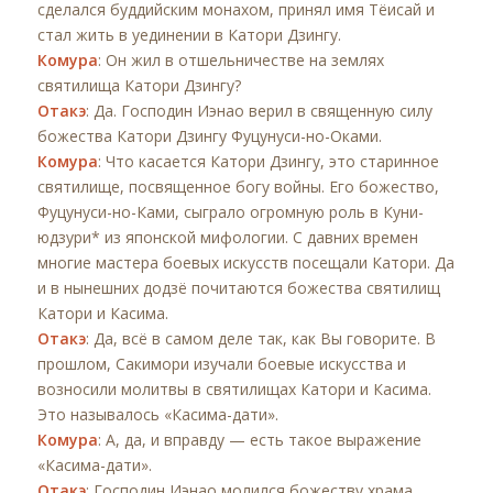
сделался буддийским монахом, принял имя Тёисай и
стал жить в уединении в Катори Дзингу.
Комура
: Он жил в отшельничестве на землях
святилища Катори Дзингу?
Отакэ
: Да. Господин Иэнао верил в священную силу
божества Катори Дзингу Фуцунуси-но-Оками.
Комура
: Что касается Катори Дзингу, это старинное
святилище, посвященное богу войны. Его божество,
Фуцунуси-но-Ками, сыграло огромную роль в Куни-
юдзури* из японской мифологии. С давних времен
многие мастера боевых искусств посещали Катори. Да
и в нынешних додзё почитаются божества святилищ
Катори и Касима.
Отакэ
: Да, всё в самом деле так, как Вы говорите. В
прошлом, Сакимори изучали боевые искусства и
возносили молитвы в святилищах Катори и Касима.
Это называлось «Касима-дати».
Комура
: А, да, и вправду — есть такое выражение
«Касима-дати».
Отакэ
: Господин Иэнао молился божеству храма