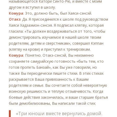
называющегося Катори Синто-Рю, и вместе с моим
другом я вступил в школу.
Комура
: Это, должно быть, был Хаяси-сэнсэй.
Отакэ
: Да. Я присоединился к школе под руководством
Хаяси Хадзаэмон-сэнсэя. Я подписал клятву, которая
гласила: «Ты должен воздерживаться от того, чтобы
демонстрировать изучаемое в нашей школе твоим
родителям, детям и сверстникам», совершил Кэппан
(клятву на крови) и приступил к тренировкам.
Комура
: Понятно. Отакэ-сэнсэй, Вы неизменно
сохраняете самурайскую готовность «быть тем, кто
готов пропеть Банзай», как Вы уже говорили, но
также Вы периодически пишете стихи. В этих стихах
раскрывается Ваша привязанность к Вашим
родителям и семье. Вы сочетаете собой невероятную
воинскую решимость и тёплую отзывчивость. Когда
боевые действия закончилась, и ваши старшие братья
были демобилизованы, Вы написали такой стих:
«Три юноши вместе вернулись домой.