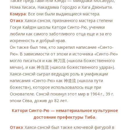
также представители Кэндо — Миядзаки Мосабуро,
Нома Хисаси, Накадзима Городзо и Хага Дзюнъити.
Комура
: Все они были выдающиеся мастера.
Отакэ
: Хаяси-сэнсэя, признанного мастера степени
Гокуи Кайдэн школы Катори Синто-Рю, ученики
любили как самого заботливого отца еще и за его
искренность и добрый нрав.
Он также был тем, кто закрепил написание «Синто-
Рю». В зависимости от эпохи и источника «Синто-Рю»
могло писаться и как 神刀流 («школа божественного
меча»), и как 神当流 («школа божественного удара»).
Хаяси-сэнсэй сыграл ведущую роль в унификации
написания «Синто-Рю» как 神道流 («школа пути
божеств»), которое использовалось еще при
Основателе. Сэнсэй покинул этот мир в 1964 г., 39 г.
эпохи Сёва, дожив до 82 лет.
Катори Синто-Рю — нематериальное культурное
достояние префектуры Тиба.
Отакэ
: Хаяси-сэнсэй был также ключевой фигурой в