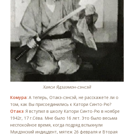
Хаяси Ядзаэмон-сэнсэй
Комура
: А теперь, Отакэ-сэнсэй, не расскажете ли о
том, как Вы присоединились к Катори Синто-Рю?
Отакэ
: Я вступил в школу Катори Синто-Рю в ноябре
1942г, 17 г.Сёва. Мне было 16 лет. Это было весьма
неспокойное время, когда подряд вспыхнули
Мукдэнский индицдент, мятеж 26 февраля и Вторая