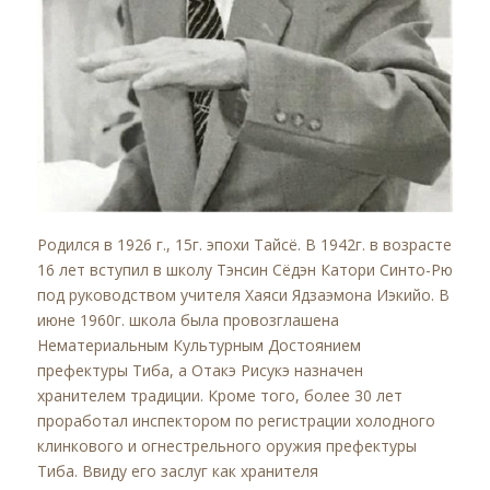
Родился в 1926 г., 15г. эпохи Тайсё. В 1942г. в возрасте
16 лет вступил в школу Тэнсин Сёдэн Катори Синто-Рю
под руководством учителя Хаяси Ядзаэмона Иэкийо. В
июне 1960г. школа была провозглашена
Нематериальным Культурным Достоянием
префектуры Тиба, а Отакэ Рисукэ назначен
хранителем традиции. Кроме того, более 30 лет
проработал инспектором по регистрации холодного
клинкового и огнестрельного оружия префектуры
Тиба. Ввиду его заслуг как хранителя