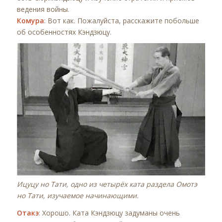
ведения войны.
Комура
: Вот как. Пожалуйста, расскажите побольше
об особенностях Кэндзюцу.
Ицуцу но Тати, одно из четырёх ката раздела Омотэ
но Тати, изучаемое начинающими.
Отакэ
: Хорошо. Ката Кэндзюцу задуманы очень