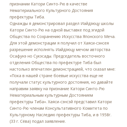
признании Катори Синто-Рю в качестве
Нематериального Культурного Достояния
префектуры Тиба.
Однажды я демонстрировал раздел Иайдзюцу школы
Катори Синто-Рю на одной выставке под эгидой
Общества по Сохранению Искусства Японского Меча.
Для этой демонстрации я получил от Хаяси-сэнсея
разрешение исполнять Иайдзюцу мечом авторства
Осафунэ но Сукэсады. Председатель восточного
отделения Общества по префектуре Тиба был
настолько впечатлен демонстрацией, что сказал мне:
«Пока в нашей стране боевые искусства еще не
получали статус культурного достояния, но давайте
направим заявку на признание Катори Синто-Рю
Нематериальным культурным Достоянием
префектуры Тиба». Хаяси-сэнсэй представил Катори
Синто-Рю членам Консультативного Комитета по
Культурному Наследию префектуры Тиба, и в 1958г.
(33 г. Сёва) подал заявление.