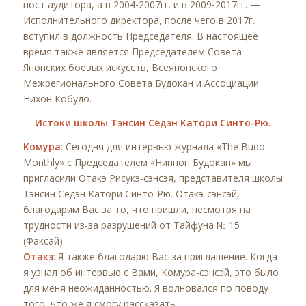
пост аудитора, а в 2004-2007гг. и в 2009-2017гг. —
Исполнительного директора, после чего в 2017г.
вступил в должность Председателя. В настоящее
время также является Председателем Совета
Японских боевых искусств, Всеяпонского
Межрегионального Совета Будокан и Ассоциации
Нихон Кобудо.
Истоки школы Тэнсин Сёдэн Катори Синто-Рю.
Комура
: Сегодня для интервью журнала «The Budo
Monthly» с Председателем «Ниппон Будокан» мы
пригласили Отакэ Рисукэ-сэнсэя, представителя школы
Тэнсин Сёдэн Катори Синто-Рю. Отакэ-сэнсэй,
благодарим Вас за то, что пришли, несмотря на
трудности из-за разрушений от Тайфуна № 15
(Факсай).
Отакэ
: Я также благодарю Вас за приглашение. Когда
я узнал об интервью с Вами, Комура-сэнсэй, это было
для меня неожиданностью. Я волновался по поводу
того, что же я смогу рассказать.