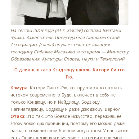
На сессии 2019 года (31 г. Хэйсэй) госпожа Яматани
Эрико, Заместитель Председателя Парламентской
Ассоциации, (слева) вручает текст резолюции
господину Сибаяме Масахико, в то время — Министру
Образования, Культуры Спорта, Науки и Технологий.
О длинных ката Кэндзюцу школы Катори Синто
Рю.
Комура
: Катори Синто-Рю, которую можно назвать
истоком современного Будо, включает в себя не
только Кэндюцу, но и Иайдзюцу, Бодзюцу,
Нагинатадзюцу, Содзюцу и даже Дзюдзюцу. Верно?
Отакэ
: Это так. Это боевое искусство, пережившее
эпоху воюющих провинций, поэтому его можно даже
назвать комплексным боевым искусством. У нас также
есть Сюрикэндзюцу и изучение стратегии и приёмов