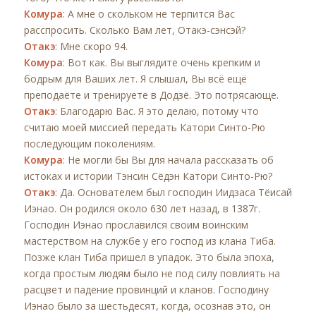
Комура
: А мне о скольком не терпится Вас
расспросить. Сколько Вам лет, Отакэ-сэнсэй?
Отакэ
: Мне скоро 94.
Комура
: Вот как. Вы выглядите очень крепким и
бодрым для Ваших лет. Я слышал, Вы всё ещё
преподаёте и тренируете в Додзё. Это потрясающе.
Отакэ
: Благодарю Вас. Я это делаю, потому что
считаю моей миссией передать Катори Синто-Рю
последующим поколениям.
Комура
: Не могли бы Вы для начала рассказать об
истоках и истории Тэнсин Сёдэн Катори Синто-Рю?
Отакэ
: Да. Основателем был господин Иидзаса Тёисай
Иэнао. Он родился около 630 лет назад, в 1387г.
Господин Иэнао прославился своим воинским
мастерством на службе у его господ из клана Тиба.
Позже клан Тиба пришел в упадок. Это была эпоха,
когда простым людям было не под силу повлиять на
расцвет и падение провинций и кланов. Господину
Иэнао было за шестьдесят, когда, осознав это, он