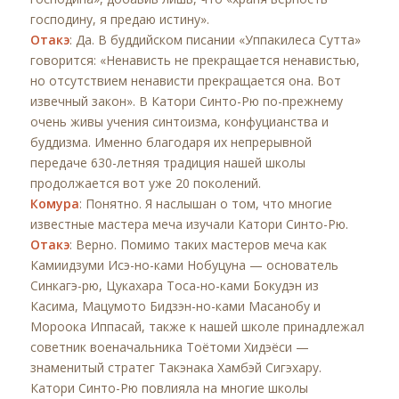
господину, я предаю истину».
Отакэ
: Да. В буддийском писании «Уппакилеса Сутта»
говорится: «Ненависть не прекращается ненавистью,
но отсутствием ненависти прекращается она. Вот
извечный закон». В Катори Синто-Рю по-прежнему
очень живы учения синтоизма, конфуцианства и
буддизма. Именно благодаря их непрерывной
передаче 630-летняя традиция нашей школы
продолжается вот уже 20 поколений.
Комура
: Понятно. Я наслышан о том, что многие
известные мастера меча изучали Катори Синто-Рю.
Отакэ
: Верно. Помимо таких мастеров меча как
Камиидзуми Исэ-но-ками Нобуцуна — основатель
Синкагэ-рю, Цукахара Тоса-но-ками Бокудэн из
Касима, Мацумото Бидзэн-но-ками Масанобу и
Мороока Иппасай, также к нашей школе принадлежал
советник военачальника Тоётоми Хидэёси —
знаменитый стратег Такэнака Хамбэй Сигэхару.
Катори Синто-Рю повлияла на многие школы