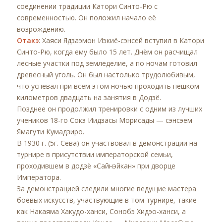
соединении традиции Катори Синто-Рю с
современностью. Он положил начало её
возрождению.
Отакэ
: Хаяси Ядзаэмон Иэкиё-сэнсей вступил в Катори
Синто-Рю, когда ему было 15 лет. Днём он расчищал
лесные участки под земледелие, а по ночам готовил
древесный уголь. Он был настолько трудолюбивым,
что успевал при всём этом ночью проходить пешком
километров двадцать на занятия в Додзё.
Позднее он продолжил тренировки с одним из лучших
учеников 18-го Сокэ Иидзасы Морисады — сэнсэем
Ямагути Кумадзиро.
В 1930 г. (5г. Сёва) он участвовал в демонстрации на
турнире в присутствии императорской семьи,
проходившем в додзё «Сайнэйкан» при дворце
Императора.
За демонстрацией следили многие ведущие мастера
боевых искусств, участвующие в том турнире, такие
как Накаяма Хакудо-ханси, Сонобэ Хидэо-ханси, а