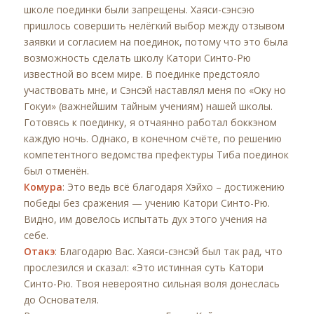
школе поединки были запрещены. Хаяси-сэнсэю
пришлось совершить нелёгкий выбор между отзывом
заявки и согласием на поединок, потому что это была
возможность сделать школу Катори Синто-Рю
известной во всем мире. В поединке предстояло
участвовать мне, и Сэнсэй наставлял меня по «Оку но
Гокуи» (важнейшим тайным учениям) нашей школы.
Готовясь к поединку, я отчаянно работал боккэном
каждую ночь. Однако, в конечном счёте, по решению
компетентного ведомства префектуры Тиба поединок
был отменён.
Комура
: Это ведь всё благодаря Хэйхо – достижению
победы без сражения — учению Катори Синто-Рю.
Видно, им довелось испытать дух этого учения на
себе.
Отакэ
: Благодарю Вас. Хаяси-сэнсэй был так рад, что
прослезился и сказал: «Это истинная суть Катори
Синто-Рю. Твоя невероятно сильная воля донеслась
до Основателя.