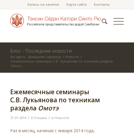
Запись на занятия
Карта сайта
Контакты
Блог - Последние новости
Вы здесь:
Домашняя страница
/
Новости
/
Ежемесячные семинары С.В. Лукьянова по техникам раздела
Омотэ
...
Ежемесячные семинары
С.В. Лукьянова по техникам
раздела
Омотэ
/
/
31.01.2014
0 Отзывы
в
Новости
Раз в месяц, начиная с января 2014 года,