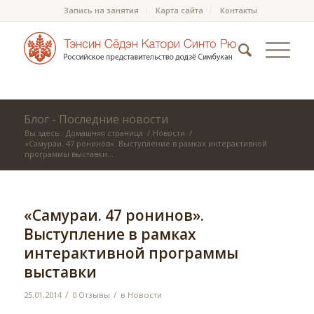
Запись на занятия
Карта сайта
Контакты
Блог - Последние новости
Вы здесь:
Домашняя страница
/
Новости
/
«Самураи. 47 ронинов». Выступление в рамках интерактивной
программы выставки...
«Самураи. 47 ронинов».
Выступление в рамках
интерактивной программы
выставки
/
/
25.01.2014
0 Отзывы
в
Новости