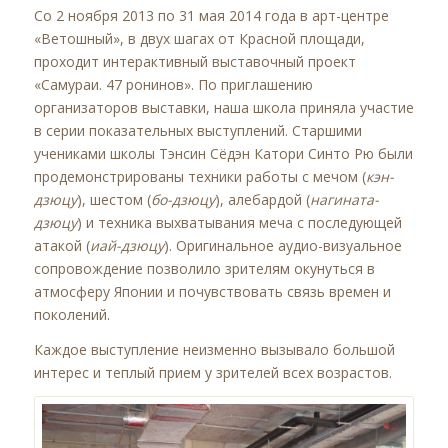
Со 2 ноября 2013 по 31 мая 2014 года в арт-центре
«Ветошный», в двух шагах от Красной площади,
проходит интерактивный выставочный проект
«Самураи. 47 ронинов». По приглашению
организаторов выставки, наша школа приняла участие
в серии показательных выступлений. Старшими
учениками школы Тэнсин Сёдэн Катори Синто Рю были
продемонстрированы техники работы с мечом (
кэн-
дзюцу
), шестом (
бо-дзюцу
), алебардой (
нагината-
дзюцу
) и техника выхватывания меча с последующей
атакой (
иай-дзюцу
). Оригинальное аудио-визуальное
сопровождение позволило зрителям окунуться в
атмосферу Японии и почувствовать связь времен и
поколений.
Каждое выступление неизменно вызывало большой
интерес и теплый прием у зрителей всех возрастов.