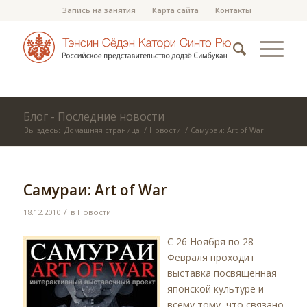
Запись на занятия
Карта сайта
Контакты
Блог - Последние новости
Вы здесь:
Домашняя страница
/
Новости
/
Самураи: Art of War
Самураи: Art of War
/
18.12.2010
в
Новости
C 26 Ноября по 28
Февраля проходит
выставка посвященная
японской культуре и
всему тому, что связано