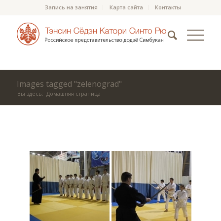
Запись на занятия
Карта сайта
Контакты
Images tagged "zelenograd"
Вы здесь:
Домашняя страница