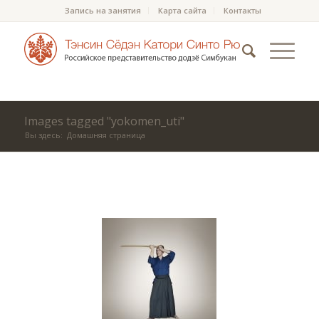
Запись на занятия
Карта сайта
Контакты
Images tagged "yokomen_uti"
Вы здесь:
Домашняя страница