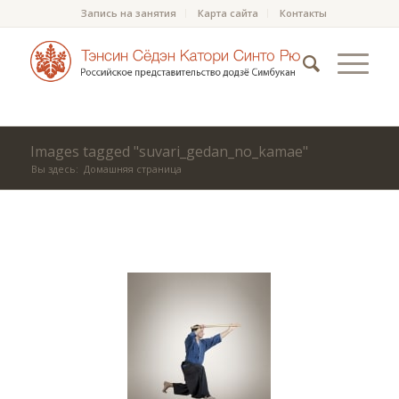
Запись на занятия
Карта сайта
Контакты
Images tagged "suvari_gedan_no_kamae"
Вы здесь:
Домашняя страница