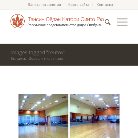
Запись на занятия
Карта сайта
Контакты
Images tagged "reutov"
Вы здесь:
Домашняя страница