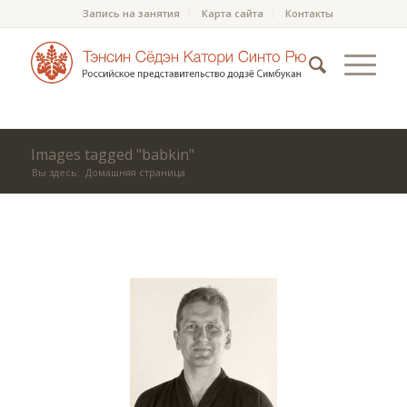
Запись на занятия
Карта сайта
Контакты
Images tagged "babkin"
Вы здесь:
Домашняя страница