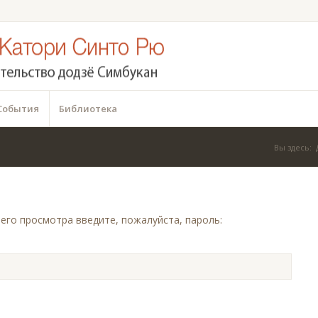
События
Библиотека
Вы здесь:
го просмотра введите, пожалуйста, пароль: